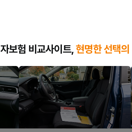
출퇴근 운전자
2
매일 운전대를 잡는
출퇴근길
은 교통사고 위험에 상시 
운전자보험은
사고 발생 시 형사 합의금, 변호사 선임 
한
경제적 부담
을 크게 줄여줍니다.
자보험 비교사이트,
현명한 선택의
가족 운전자
3
가족과 함께하는 소중한 시간,
운전 중 예상치 못한 사고
고 싶다면 운전자보험이 필수입니다.
부부운전자 특약 등
다양한 옵션을 통해
가족 모두를 위