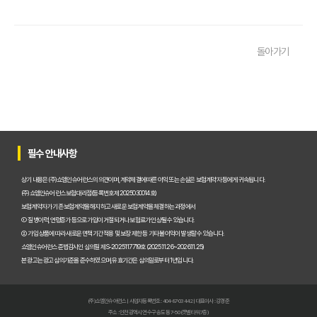
운전자보험 비교사이트, 나에게 맞는 곳 찾는 3가지 질문
운전자보험 비교사이트 활용 팁! 보험료 절약하는 비법 공개
돌아가기
운전자보험 가입, 비교사이트로 후회 없이 결정한 실제 경험
운전자보험 가입, 이 비교사이트 안 쓰면 손해? 놓치지 말아야 할 정보
운전자보험 비교사이트, 어떤 점을 확인해야 가장 유리할까?
운전자보험 비교사이트 100% 활용법: 보험료 절약 노하우 대공개
필수 안내사항
운전자보험 비교사이트 내돈내산 후기, 가입 전 반드시 알아야 할 3가지
상기 내용은 (주)쇼엠인슈어런스의 의견이며, 계약체결에 따른 이익 또는 손실은 보험계약자 등에게 귀속됩니다.
(주)쇼엠인슈어런스 보험대리점(등록번호 제2025030014호)
운전자보험 비교, 이제 고민 끝! 주요 사이트별 보장과 보험료 비교 분석
보험계약자가 기존 보험계약을 해지하고 새로운 보험계약을 체결하는 과정에서
① 질병이력, 연령증가 등으로 가입이 거절되거나 보험료가 인상될 수 있습니다.
운전자보험비교사이트, 현명하게 선택하는 5가지 핵심 기준은?
② 가입 상품에 따라 새로운 면책기간 적용 및 보장 제한 등 기타 불이익이 발생할 수 있습니다.
쇼엠인슈어런스 준법감시인 심의필 제S-2025117719호 (2025.11.26~2026.11.25)
실제 가입자가 경험한 운전자보험비교사이트 이용 후기 및 추천
본 광고는 광고심의기준을 준수하였으며, 유효기간은 심의일로부터 1년입니다.
인기 운전자보험비교사이트 BEST 3, 장단점 전격 비교 분석!
(주)쇼엠인슈어런스 | 사업자등록번호 : 404-87-03442 | 대표이사 : 강경준
초보도 쉬운 운전자보험비교사이트 완전 정복 가이드: 이것만 알면 끝!
주소 : 인천광역시 연수구 송도동 7-50 (갯벌타워 7층)