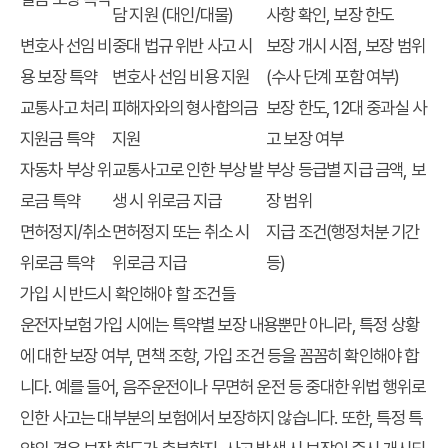
담 지원 (대인/대물)
사항 확인, 보장 한도
변호사 선임 비
중대 법규 위반 사고 시
보장 개시 시점, 보장 범위
용 보장 특약
변호사 선임 비용 지원
(수사 단계 포함 여부)
교통사고 처리
피해자와의 형사합의금
보장 한도, 12대 중과실 사
지원금 특약
지원
고 보장 여부
자동차 부상 위
교통사고로 인한 부상 발
부상 등급별 지급 금액, 보
로금 특약
생 시 위로금 지급
장 범위
면허정지/취소
면허정지 또는 취소 시
지급 조건(행정처분 기간
위로금 특약
위로금 지급
등)
가입 시 반드시 확인해야 할 조건들
운전자보험 가입 시에는 특약별 보장 내용뿐만 아니라, 특정 상황
에 대한 보장 여부, 면책 조항, 가입 조건 등을 꼼꼼히 확인해야 합
니다. 예를 들어, 음주운전이나 무면허 운전 등 중대한 위법 행위로
인한 사고는 대부분의 보험에서 보장하지 않습니다. 또한, 특정 특