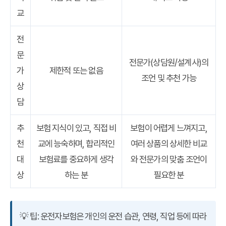
교
전
문
전문가(상담원/설계사)의
가
제한적 또는 없음
조언 및 추천 가능
상
담
추
보험 지식이 있고, 직접 비
보험이 어렵게 느껴지고,
천
교에 능숙하며, 합리적인
여러 상품의 상세한 비교
대
보험료를 중요하게 생각
와 전문가의 맞춤 조언이
상
하는 분
필요한 분
💡 팁:
운전자보험은 개인의 운전 습관, 연령, 직업 등에 따라