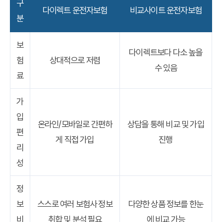
구
다이렉트 운전자보험
비교사이트 운전자보험
분
보
다이렉트보다 다소 높을
험
상대적으로 저렴
수 있음
료
가
입
온라인/모바일로 간편하
상담을 통해 비교 및 가입
편
게 직접 가입
진행
리
성
정
보
스스로 여러 보험사 정보
다양한 상품 정보를 한눈
비
취합 및 분석 필요
에 비교 가능