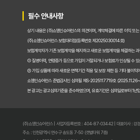
운전자보험 비교사이트 10
필수 안내사항
운전자보험 비교사이트 내돈
상기 내용은 (주)쇼엠인슈어런스의 의견이며, 계약체결에 따른 이익 또는
운전자보험 비교, 이제 고민
(주)쇼엠인슈어런스 보험대리점(등록번호 제2025030014호)
보험계약자가 기존 보험계약을 해지하고 새로운 보험계약을 체결하는 
운전자보험비교사이트, 현명
① 질병이력, 연령증가 등으로 가입이 거절되거나 보험료가 인상될 수 있
실제 가입자가 경험한 운전
② 가입 상품에 따라 새로운 면책기간 적용 및 보장 제한 등 기타 불이익이
쇼엠인슈어런스 준법감시인 심의필 제S-2025117719호 (2025.11.26~20
인기 운전자보험비교사이트 B
본 광고는 광고심의기준을 준수하였으며, 유효기간은 심의일로부터 1년입
초보도 쉬운 운전자보험비교
운전자보험비교사이트 200
(주)쇼엠인슈어런스 | 사업자등록번호 : 404-87-03442 | 대표이사 : 강
운전자보험비교사이트, 필수
주소 : 인천광역시 연수구 송도동 7-50 (갯벌타워 7층)