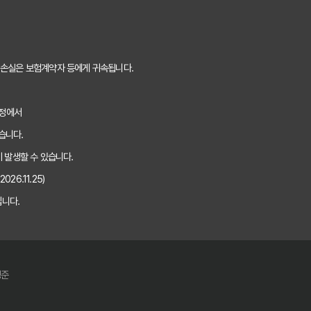
0% 활용법: 보험료 절약 노하우 대공개
내산 후기, 가입 전 반드시 알아야 할 3가지
 손실은 보험계약자 등에게 귀속됩니다.
 끝! 주요 사이트별 보장과 보험료 비교 분석
과정에서
하게 선택하는 5가지 핵심 기준은?
습니다.
자보험비교사이트 이용 후기 및 추천
 발생할 수 있습니다.
26.11.25)
EST 3, 장단점 전격 비교 분석!
니다.
사이트 완전 정복 가이드: 이것만 알면 끝!
% 활용법: 보험료 줄이는 특약 조합 노하우
경준
 담보는 물론 숨겨진 특약까지 확인하는 완벽 가이드