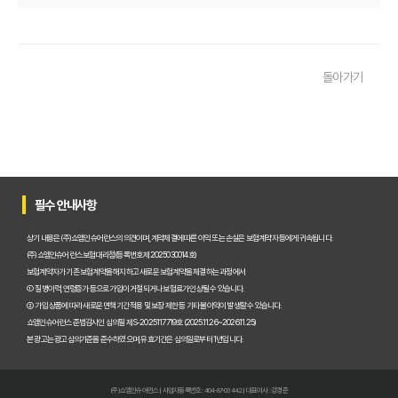
운전자보험 비교사이트, 나에게 맞는 곳 찾는 3가지 질문
운전자보험 비교사이트 활용 팁! 보험료 절약하는 비법 공개
돌아가기
운전자보험 가입, 비교사이트로 후회 없이 결정한 실제 경험
운전자보험 가입, 이 비교사이트 안 쓰면 손해? 놓치지 말아야 할 정보
운전자보험 비교사이트, 어떤 점을 확인해야 가장 유리할까?
운전자보험 비교사이트 100% 활용법: 보험료 절약 노하우 대공개
필수 안내사항
운전자보험 비교사이트 내돈내산 후기, 가입 전 반드시 알아야 할 3가지
상기 내용은 (주)쇼엠인슈어런스의 의견이며, 계약체결에 따른 이익 또는 손실은 보험계약자 등에게 귀속됩니다.
(주)쇼엠인슈어런스 보험대리점(등록번호 제2025030014호)
운전자보험 비교, 이제 고민 끝! 주요 사이트별 보장과 보험료 비교 분석
보험계약자가 기존 보험계약을 해지하고 새로운 보험계약을 체결하는 과정에서
① 질병이력, 연령증가 등으로 가입이 거절되거나 보험료가 인상될 수 있습니다.
운전자보험비교사이트, 현명하게 선택하는 5가지 핵심 기준은?
② 가입 상품에 따라 새로운 면책기간 적용 및 보장 제한 등 기타 불이익이 발생할 수 있습니다.
쇼엠인슈어런스 준법감시인 심의필 제S-2025117719호 (2025.11.26~2026.11.25)
실제 가입자가 경험한 운전자보험비교사이트 이용 후기 및 추천
본 광고는 광고심의기준을 준수하였으며, 유효기간은 심의일로부터 1년입니다.
인기 운전자보험비교사이트 BEST 3, 장단점 전격 비교 분석!
(주)쇼엠인슈어런스 | 사업자등록번호 : 404-87-03442 | 대표이사 : 강경준