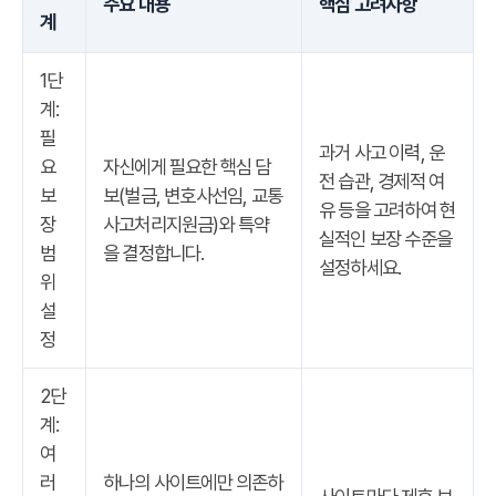
주요 내용
핵심 고려사항
계
1단
계:
필
과거 사고 이력, 운
요
자신에게 필요한 핵심 담
전 습관, 경제적 여
보
보(벌금, 변호사선임, 교통
유 등을 고려하여 현
장
사고처리지원금)와 특약
실적인 보장 수준을
범
을 결정합니다.
설정하세요.
위
설
정
2단
계:
여
러
하나의 사이트에만 의존하