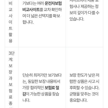
사이트마다 제휴 보
비
기보다는 여러
운전자보험
험사나 제공하는 정
교
비교사이트
를 교차 확인하
보의 깊이가 다를 수
사
여 더 넓은 선택지를 확보
있습니다.
이
합니다.
트
활
용
3단
계:
보
장
단순히 최저가만 보기보다
보장 한도가 낮은 저
과
는, 동일한 보장 내용에서
렴한 상품은 사고 시
보
가장 합리적인
보험료 절
후회할 수 있습니다.
험
감
이 가능한 상품을 찾습
균형을 맞추는 것이
료
니다.
중요합니다.
종