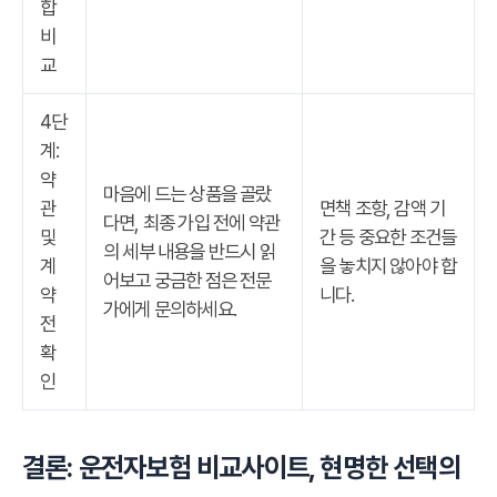
합
비
교
4단
계:
약
마음에 드는 상품을 골랐
관
면책 조항, 감액 기
다면, 최종 가입 전에 약관
및
간 등 중요한 조건들
의 세부 내용을 반드시 읽
계
을 놓치지 않아야 합
어보고 궁금한 점은 전문
약
니다.
가에게 문의하세요.
전
확
인
결론: 운전자보험 비교사이트, 현명한 선택의