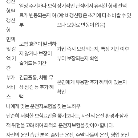
갱신
일정 주기마다 보험
장기적인 관점에서 유리한 형태 선택
형/비
료가 변동되는지 여
(예: 비갱신형은 초기에 다소 비쌀 수 있
갱신
부
으나 보험료 변동이 없음)
형
면책
보험 효력이 발생하
및 감
가입 즉시 보장되는지, 특정 기간 이후
지 않거나 보장이
액 기
부터 보장되는지 확인
줄어드는 기간
간
부가
긴급출동, 차량 무
본인에게 유용한 추가 혜택이 있는지
서비
상 점검 등 추가 혜
확인
스
택
나에게 맞는 운전자보험을 찾는 노하우
단순히 저렴한 보험료만을 쫓기보다는, 자신의 운전 환경과 잠재
적 위험을 고려하여 최적의 운전자보험을 찾아야 합니다.
자신의 운전 습관 분석:
출퇴근 운전, 주말 나들이 운전, 영업 운전