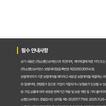
운전자보험 비교사이트 활용
운전자보험 가입, 비교사이
운전자보험 가입, 이 비교사
운전자보험 비교사이트, 어
운전자보험 비교사이트 10
필수 안내사항
운전자보험 비교사이트 내돈
상기 내용은 (주)쇼엠인슈어런스의 의견이며, 계약체결에 따른 이익 또는
운전자보험 비교, 이제 고민
(주)쇼엠인슈어런스 보험대리점(등록번호 제2025030014호)
보험계약자가 기존 보험계약을 해지하고 새로운 보험계약을 체결하는 
운전자보험비교사이트, 현명
① 질병이력, 연령증가 등으로 가입이 거절되거나 보험료가 인상될 수 있
실제 가입자가 경험한 운전
② 가입 상품에 따라 새로운 면책기간 적용 및 보장 제한 등 기타 불이익이
쇼엠인슈어런스 준법감시인 심의필 제S-2025117719호 (2025.11.26~20
인기 운전자보험비교사이트 B