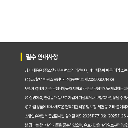
운전자보험 가입, 비교사이
운전자보험 가입, 이 비교사
운전자보험 비교사이트, 어
운전자보험 비교사이트 10
필수 안내사항
운전자보험 비교사이트 내돈
상기 내용은 (주)쇼엠인슈어런스의 의견이며, 계약체결에 따른 이익 또는
운전자보험 비교, 이제 고민
(주)쇼엠인슈어런스 보험대리점(등록번호 제2025030014호)
보험계약자가 기존 보험계약을 해지하고 새로운 보험계약을 체결하는 
운전자보험비교사이트, 현명
① 질병이력, 연령증가 등으로 가입이 거절되거나 보험료가 인상될 수 있
실제 가입자가 경험한 운전
② 가입 상품에 따라 새로운 면책기간 적용 및 보장 제한 등 기타 불이익이
쇼엠인슈어런스 준법감시인 심의필 제S-2025117719호 (2025.11.26~20
인기 운전자보험비교사이트 B
본 광고는 광고심의기준을 준수하였으며, 유효기간은 심의일로부터 1년입