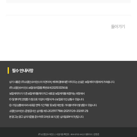
운전자보험 비교사이트, 나에게 맞는 곳 찾는 3가지 질문
운전자보험 비교사이트 활용 팁! 보험료 절약하는 비법 공개
돌아가기
운전자보험 가입, 비교사이트로 후회 없이 결정한 실제 경험
운전자보험 가입, 이 비교사이트 안 쓰면 손해? 놓치지 말아야 할 정보
운전자보험 비교사이트, 어떤 점을 확인해야 가장 유리할까?
운전자보험 비교사이트 100% 활용법: 보험료 절약 노하우 대공개
필수 안내사항
운전자보험 비교사이트 내돈내산 후기, 가입 전 반드시 알아야 할 3가지
상기 내용은 (주)쇼엠인슈어런스의 의견이며, 계약체결에 따른 이익 또는 손실은 보험계약자 등에게 귀속됩니다.
(주)쇼엠인슈어런스 보험대리점(등록번호 제2025030014호)
운전자보험 비교, 이제 고민 끝! 주요 사이트별 보장과 보험료 비교 분석
보험계약자가 기존 보험계약을 해지하고 새로운 보험계약을 체결하는 과정에서
① 질병이력, 연령증가 등으로 가입이 거절되거나 보험료가 인상될 수 있습니다.
운전자보험비교사이트, 현명하게 선택하는 5가지 핵심 기준은?
② 가입 상품에 따라 새로운 면책기간 적용 및 보장 제한 등 기타 불이익이 발생할 수 있습니다.
쇼엠인슈어런스 준법감시인 심의필 제S-2025117719호 (2025.11.26~2026.11.25)
실제 가입자가 경험한 운전자보험비교사이트 이용 후기 및 추천
본 광고는 광고심의기준을 준수하였으며, 유효기간은 심의일로부터 1년입니다.
인기 운전자보험비교사이트 BEST 3, 장단점 전격 비교 분석!
(주)쇼엠인슈어런스 | 사업자등록번호 : 404-87-03442 | 대표이사 : 강경준