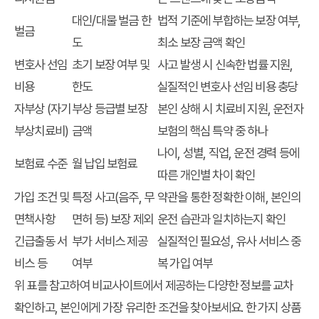
대인/대물 벌금 한
법적 기준에 부합하는 보장 여부,
벌금
도
최소 보장 금액 확인
변호사 선임
초기 보장 여부 및
사고 발생 시 신속한 법률 지원,
비용
한도
실질적인 변호사 선임 비용 충당
자부상 (자기
부상 등급별 보장
본인 상해 시 치료비 지원, 운전자
부상치료비)
금액
보험의 핵심 특약 중 하나
나이, 성별, 직업, 운전 경력 등에
보험료 수준
월 납입 보험료
따른 개인별 차이 확인
가입 조건 및
특정 사고(음주, 무
약관을 통한 정확한 이해, 본인의
면책사항
면허 등) 보장 제외
운전 습관과 일치하는지 확인
긴급출동 서
부가 서비스 제공
실질적인 필요성, 유사 서비스 중
비스 등
여부
복 가입 여부
위 표를 참고하여 비교사이트에서 제공하는 다양한 정보를 교차
확인하고, 본인에게 가장 유리한 조건을 찾아보세요. 한 가지 상품