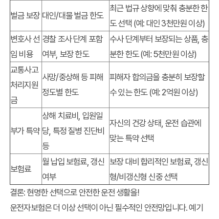
최근 법규 상향에 맞춰 충분한 한
벌금 보장
대인/대물 벌금 한도
도 선택 (예: 대인 3천만원 이상)
변호사 선
경찰 조사 단계 포함
수사 단계부터 보장되는 상품, 충
임 비용
여부, 보장 한도
분한 한도 (예: 5천만원 이상)
교통사고
사망/중상해 등 피해
피해자 합의금을 충분히 보장할
처리지원
정도별 한도
수 있는 한도 (예: 2억원 이상)
금
상해 치료비, 입원일
자신의 건강 상태, 운전 습관에
부가 특약
당, 특정 질병 진단비
맞는 특약 선택
등
월 납입 보험료, 갱신
보장 대비 합리적인 보험료, 갱신
보험료
여부
형/비갱신형 신중 선택
결론: 현명한 선택으로 안전한 운전 생활을!
운전자보험은 더 이상 선택이 아닌 필수적인 안전망입니다. 예기