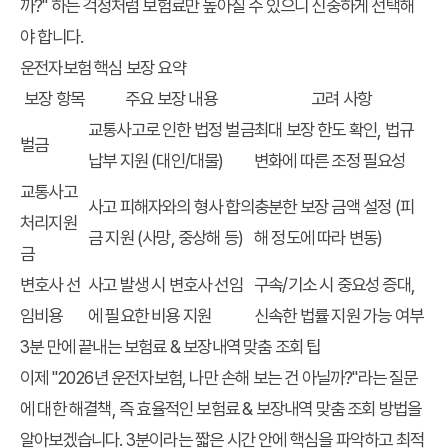
까?" 하는 걱정처럼 보험료만 높아질 수 있으니 신중하게 선택해
야 합니다.
운전자보험 핵심 보장 요약
보장 항목
주요 보장 내용
고려 사항
교통사고로 인한 법정 벌금
최대 보장 한도 확인, 법규
벌금
납부 지원 (대인/대물)
변화에 따른 조정 필요성
교통사고
사고 피해자와의 형사 합의
충분한 보장 금액 설정 (피
처리지원
금 지원 (사망, 중상해 등)
해 정도에 따라 변동)
금
변호사 선
사고 발생 시 변호사 선임
구속/기소 시 중요성 증대,
임비용
에 필요한 비용 지원
신속한 법률 지원 가능 여부
3분 만에 끝내는 보험료 & 보장내역 맞춤 조회 팁
이제 "2026년 운전자보험, 나만 손해 보는 건 아닐까?"라는 질문
에 대한 해결책, 즉 효율적인 보험료 & 보장내역 맞춤 조회 방법을
알아보겠습니다. 3분이라는 짧은 시간 안에 핵심을 파악하고 최적