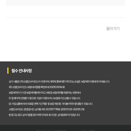
운전자보험 비교사이트, 나에게 맞는 곳 찾는 3가지 질문
운전자보험 비교사이트 활용 팁! 보험료 절약하는 비법 공개
돌아가기
운전자보험 가입, 비교사이트로 후회 없이 결정한 실제 경험
운전자보험 가입, 이 비교사이트 안 쓰면 손해? 놓치지 말아야 할 정보
운전자보험 비교사이트, 어떤 점을 확인해야 가장 유리할까?
운전자보험 비교사이트 100% 활용법: 보험료 절약 노하우 대공개
필수 안내사항
운전자보험 비교사이트 내돈내산 후기, 가입 전 반드시 알아야 할 3가지
상기 내용은 (주)쇼엠인슈어런스의 의견이며, 계약체결에 따른 이익 또는 손실은 보험계약자 등에게 귀속됩니다.
(주)쇼엠인슈어런스 보험대리점(등록번호 제2025030014호)
운전자보험 비교, 이제 고민 끝! 주요 사이트별 보장과 보험료 비교 분석
보험계약자가 기존 보험계약을 해지하고 새로운 보험계약을 체결하는 과정에서
① 질병이력, 연령증가 등으로 가입이 거절되거나 보험료가 인상될 수 있습니다.
운전자보험비교사이트, 현명하게 선택하는 5가지 핵심 기준은?
② 가입 상품에 따라 새로운 면책기간 적용 및 보장 제한 등 기타 불이익이 발생할 수 있습니다.
쇼엠인슈어런스 준법감시인 심의필 제S-2025117719호 (2025.11.26~2026.11.25)
실제 가입자가 경험한 운전자보험비교사이트 이용 후기 및 추천
본 광고는 광고심의기준을 준수하였으며, 유효기간은 심의일로부터 1년입니다.
인기 운전자보험비교사이트 BEST 3, 장단점 전격 비교 분석!