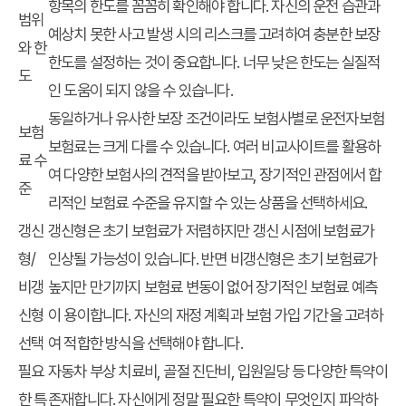
항목의 한도를 꼼꼼히 확인해야 합니다. 자신의 운전 습관과
범위
예상치 못한 사고 발생 시의 리스크를 고려하여 충분한 보장
와 한
한도를 설정하는 것이 중요합니다. 너무 낮은 한도는 실질적
도
인 도움이 되지 않을 수 있습니다.
동일하거나 유사한 보장 조건이라도 보험사별로 운전자보험
보험
보험료는 크게 다를 수 있습니다. 여러 비교사이트를 활용하
료 수
여 다양한 보험사의 견적을 받아보고, 장기적인 관점에서 합
준
리적인 보험료 수준을 유지할 수 있는 상품을 선택하세요.
갱신
갱신형은 초기 보험료가 저렴하지만 갱신 시점에 보험료가
형/
인상될 가능성이 있습니다. 반면 비갱신형은 초기 보험료가
비갱
높지만 만기까지 보험료 변동이 없어 장기적인 보험료 예측
신형
이 용이합니다. 자신의 재정 계획과 보험 가입 기간을 고려하
선택
여 적합한 방식을 선택해야 합니다.
필요
자동차 부상 치료비, 골절 진단비, 입원일당 등 다양한 특약이
한 특
존재합니다. 자신에게 정말 필요한 특약이 무엇인지 파악하