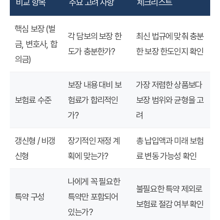
비교 항목
주요 고려 사항
체크리스트
핵심 보장 (벌
각 담보의 보장 한
최신 법규에 맞춰 충분
금, 변호사, 합
도가 충분한가?
한 보장 한도인지 확인
의금)
보장 내용 대비 보
가장 저렴한 상품보다
보험료 수준
험료가 합리적인
보장 범위와 균형을 고
가?
려
갱신형 / 비갱
장기적인 재정 계
총 납입액과 미래 보험
신형
획에 맞는가?
료 변동 가능성 확인
나에게 꼭 필요한
불필요한 특약 제외로
특약 구성
특약만 포함되어
보험료 절감 여부 확인
있는가?