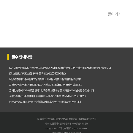
운전자보험 비교사이트 활용 팁! 보험료 절약하는 비법 공개
돌아가기
운전자보험 가입, 비교사이트로 후회 없이 결정한 실제 경험
운전자보험 가입, 이 비교사이트 안 쓰면 손해? 놓치지 말아야 할 정보
운전자보험 비교사이트, 어떤 점을 확인해야 가장 유리할까?
운전자보험 비교사이트 100% 활용법: 보험료 절약 노하우 대공개
필수 안내사항
운전자보험 비교사이트 내돈내산 후기, 가입 전 반드시 알아야 할 3가지
상기 내용은 (주)쇼엠인슈어런스의 의견이며, 계약체결에 따른 이익 또는 손실은 보험계약자 등에게 귀속됩니다.
(주)쇼엠인슈어런스 보험대리점(등록번호 제2025030014호)
운전자보험 비교, 이제 고민 끝! 주요 사이트별 보장과 보험료 비교 분석
보험계약자가 기존 보험계약을 해지하고 새로운 보험계약을 체결하는 과정에서
① 질병이력, 연령증가 등으로 가입이 거절되거나 보험료가 인상될 수 있습니다.
운전자보험비교사이트, 현명하게 선택하는 5가지 핵심 기준은?
② 가입 상품에 따라 새로운 면책기간 적용 및 보장 제한 등 기타 불이익이 발생할 수 있습니다.
쇼엠인슈어런스 준법감시인 심의필 제S-2025117719호 (2025.11.26~2026.11.25)
실제 가입자가 경험한 운전자보험비교사이트 이용 후기 및 추천
본 광고는 광고심의기준을 준수하였으며, 유효기간은 심의일로부터 1년입니다.
인기 운전자보험비교사이트 BEST 3, 장단점 전격 비교 분석!
(주)쇼엠인슈어런스 | 사업자등록번호 : 404-87-03442 | 대표이사 : 강경준
초보도 쉬운 운전자보험비교사이트 완전 정복 가이드: 이것만 알면 끝!
주소 : 인천광역시 연수구 송도동 7-50 (갯벌타워 7층)
Copyright 2025. 쇼엠인슈어런스 all rights reserved.