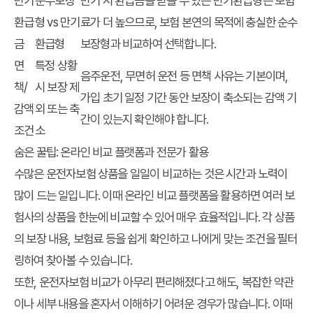
만기
순수보장
만기 시 환급금을 받을 수 있는 만기환급형은 보험
환급
형 vs 만기
료가 더 높으므로, 보험 본연의 목적에 충실한 순수
금
환급형
보장형과 비교하여 선택합니다.
면
특정 상황
음주운전, 무면허 운전 등 면책 사유는 기본이며,
책/
시 보장 제
가입 초기 일정 기간 동안 보장이 축소되는 감액 기
감액
외 또는 축
간이 있는지 확인해야 합니다.
조건
소
숨은 꿀팁: 온라인 비교 플랫폼과 전문가 활용
수많은 운전자보험 상품을 일일이 비교하는 것은 시간과 노력이
많이 드는 일입니다. 이때 온라인 비교 플랫폼을 활용하면 여러 보
험사의 상품을 한눈에 비교할 수 있어 매우 효율적입니다. 각 상품
의 보장 내용, 보험료 등을 쉽게 확인하고 나에게 맞는 조건을 필터
링하여 찾아볼 수 있습니다.
또한,
운전자보험 비교
가 아무리 편리해졌다고 해도, 복잡한 약관
이나 세부 내용을 혼자서 이해하기 어려운 경우가 많습니다. 이때