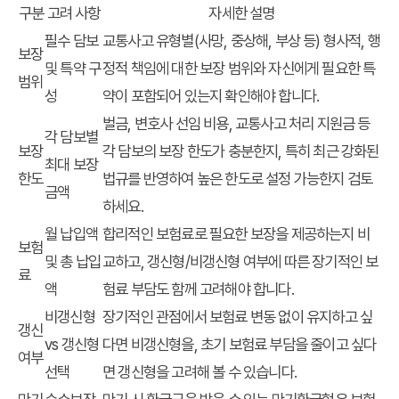
구분
고려 사항
자세한 설명
필수 담보
교통사고 유형별(사망, 중상해, 부상 등) 형사적, 행
보장
및 특약 구
정적 책임에 대한 보장 범위와 자신에게 필요한 특
범위
성
약이 포함되어 있는지 확인해야 합니다.
벌금, 변호사 선임 비용, 교통사고 처리 지원금 등
각 담보별
보장
각 담보의 보장 한도가 충분한지, 특히 최근 강화된
최대 보장
한도
법규를 반영하여 높은 한도로 설정 가능한지 검토
금액
하세요.
월 납입액
합리적인 보험료로 필요한 보장을 제공하는지 비
보험
및 총 납입
교하고, 갱신형/비갱신형 여부에 따른 장기적인 보
료
액
험료 부담도 함께 고려해야 합니다.
비갱신형
장기적인 관점에서 보험료 변동 없이 유지하고 싶
갱신
vs 갱신형
다면 비갱신형을, 초기 보험료 부담을 줄이고 싶다
여부
선택
면 갱신형을 고려해 볼 수 있습니다.