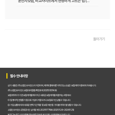
운전자보험, 비교사이트에서 현명하게 고르는 법 (보장 VS 가격)
필수 체크! 운전자보험 비교사이트 이용 전 놓치지 말아야 할 것들
운전자보험 비교사이트, 나에게 맞는 곳 찾는 3가지 질문
운전자보험 비교사이트 활용 팁! 보험료 절약하는 비법 공개
돌아가기
운전자보험 가입, 비교사이트로 후회 없이 결정한 실제 경험
운전자보험 가입, 이 비교사이트 안 쓰면 손해? 놓치지 말아야 할 정보
운전자보험 비교사이트, 어떤 점을 확인해야 가장 유리할까?
운전자보험 비교사이트 100% 활용법: 보험료 절약 노하우 대공개
필수 안내사항
운전자보험 비교사이트 내돈내산 후기, 가입 전 반드시 알아야 할 3가지
상기 내용은 (주)쇼엠인슈어런스의 의견이며, 계약체결에 따른 이익 또는 손실은 보험계약자 등에게 귀속됩니다.
(주)쇼엠인슈어런스 보험대리점(등록번호 제2025030014호)
운전자보험 비교, 이제 고민 끝! 주요 사이트별 보장과 보험료 비교 분석
보험계약자가 기존 보험계약을 해지하고 새로운 보험계약을 체결하는 과정에서
① 질병이력, 연령증가 등으로 가입이 거절되거나 보험료가 인상될 수 있습니다.
운전자보험비교사이트, 현명하게 선택하는 5가지 핵심 기준은?
② 가입 상품에 따라 새로운 면책기간 적용 및 보장 제한 등 기타 불이익이 발생할 수 있습니다.
쇼엠인슈어런스 준법감시인 심의필 제S-2025117719호 (2025.11.26~2026.11.25)
실제 가입자가 경험한 운전자보험비교사이트 이용 후기 및 추천
본 광고는 광고심의기준을 준수하였으며, 유효기간은 심의일로부터 1년입니다.