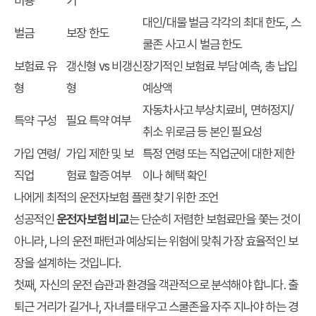
비용
기
대인/대물 벌금 각각의 최대 한도, 스
벌금
보장 한도
쿨존 사고 시 벌금 한도
보험료 유
갱신형 vs 비갱신
장기적인 보험료 부담 예측, 총 납입
형
형
예상액
자동차사고 부상치료비, 면허정지/
특약 구성
필요 특약 여부
취소 위로금 등 본인 필요성
가입 연령/
가입 제한 및 보
특정 연령 또는 직업군에 대한 제한
직업
험료 할증 여부
이나 혜택 확인
나에게 최적의 운전자보험 플랜 찾기 위한 조언
성공적인
운전자보험 비교
는 단순히 저렴한 보험료만을 쫓는 것이
아니라, 나의 운전 패턴과 예상되는 위험에 맞춰 가장 효율적인 보
장을 설계하는 것입니다.
첫째, 자신의 운전 습관과 환경을 객관적으로 분석해야 합니다. 출
퇴근 거리가 길거나, 자녀를 태우고 스쿨존을 자주 지나야 하는 경