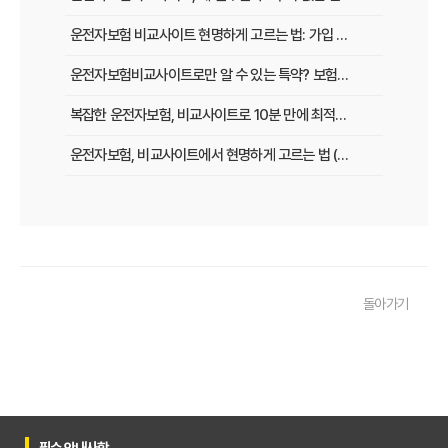
운전자보험 비교사이트 현명하게 고르는 법: 가입 전 놓치지 말아야 할 체크리스트
운전자보험비교사이트로만 알 수 있는 특약? 보험료 절감 비법 공개
복잡한 운전자보험, 비교사이트로 10분 만에 최적의 설계 끝내는 법
운전자보험, 비교사이트에서 현명하게 고르는 법 (보장 VS 가격)
필수 체크! 운전자보험 비교사이트 이용 전 놓치지 말아야 할 것들
운전자보험 비교사이트, 나에게 맞는 곳 찾는 3가지 질문
운전자보험 비교사이트 활용 팁! 보험료 절약하는 비법 공개
돌아가기
운전자보험 가입, 비교사이트로 후회 없이 결정한 실제 경험
운전자보험 가입, 이 비교사이트 안 쓰면 손해? 놓치지 말아야 할 정보
운전자보험 비교사이트, 어떤 점을 확인해야 가장 유리할까?
운전자보험 비교사이트 100% 활용법: 보험료 절약 노하우 대공개
필수 안내사항