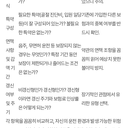
가?
있으니 주의.
식
필요한 특약(골절 진단비, 입원 일당
기존에 가입한 다른 보
특약
등)이 잘 구성되어 있는가? 불필요
험과의 중복 여부를 반
구성
한 특약은 없는가?
드시 확인.
면책
음주, 무면허 운전 등 보장되지 않는
사항
약관의 면책 조항을 꼼
경우는 무엇인가? 특정 기간 동안
및 감
꼼히 읽어 예상치 못한
보장이 제한되거나 줄어드는 조건
액 기
불이익 방지.
은 없는가?
간
갱신
비갱신형인가 갱신형인가? 갱신형
여부
장기적인 관점에서 유
이라면 갱신 주기와 보험료 인상률
및 주
리한 유형 선택.
은 어떻게 되는가?
기
각 항목을 꼼꼼히 비교하고, 자신의 운전 환경과 발생 가능한 위험