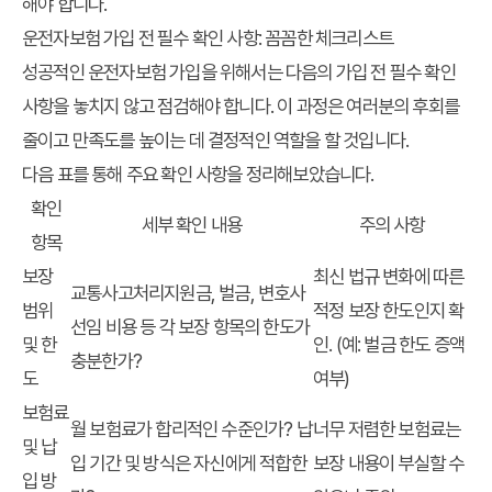
해야 합니다.
운전자보험 가입 전 필수 확인 사항: 꼼꼼한 체크리스트
성공적인 운전자보험 가입을 위해서는 다음의
가입 전 필수 확인
사항
을 놓치지 않고 점검해야 합니다. 이 과정은 여러분의 후회를
줄이고 만족도를 높이는 데 결정적인 역할을 할 것입니다.
다음 표를 통해 주요 확인 사항을 정리해보았습니다.
확인
세부 확인 내용
주의 사항
항목
보장
최신 법규 변화에 따른
교통사고처리지원금, 벌금, 변호사
범위
적정 보장 한도인지 확
선임 비용 등 각 보장 항목의 한도가
및 한
인. (예: 벌금 한도 증액
충분한가?
도
여부)
보험료
월 보험료가 합리적인 수준인가? 납
너무 저렴한 보험료는
및 납
입 기간 및 방식은 자신에게 적합한
보장 내용이 부실할 수
입 방