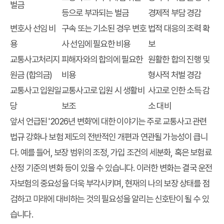
벌금
등으로 부과되는 벌금
경제적 부담 경감
변호사 선임 비
구속 또는 기소된 경우 변호
법적 대응의 조력 확
용
사 선임에 필요한 비용
보
교통사고처리지
피해자와의 합의에 필요한
원활한 합의 진행 및
원금 (합의금)
비용
형사적 처벌 경감
교통사고 입원일
교통사고로 입원 시 생활비
사고로 인한 소득 감
당
보조
소 대비
앞서 언급된 '2026년 변화'에 대한 이야기는 주로 교통사고 관련
법규 강화나 보험 제도의 전반적인 개편과 연관될 가능성이 큽니
다. 예를 들어, 보장 범위의 조정, 가입 조건의 세분화, 혹은 보험료
산정 기준의 변화 등이 있을 수 있습니다. 이러한 변화는 결국 운전
자보험의 중요성을 더욱 부각시키며, 현재의 나의 보장 상태를 점
검하고 미래에 대비하는 것의 필요성을 알리는 신호탄이 될 수 있
습니다.