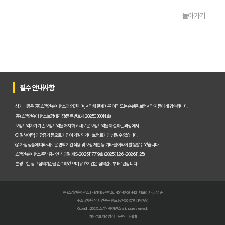
운전자보험 비교사이트 활용 팁! 보험료 절약하는 비법 공개
돌아가기
운전자보험 가입, 비교사이트로 후회 없이 결정한 실제 경험
운전자보험 가입, 이 비교사이트 안 쓰면 손해? 놓치지 말아야 할 정보
운전자보험 비교사이트, 어떤 점을 확인해야 가장 유리할까?
운전자보험 비교사이트 100% 활용법: 보험료 절약 노하우 대공개
필수 안내사항
운전자보험 비교사이트 내돈내산 후기, 가입 전 반드시 알아야 할 3가지
상기 내용은 (주)쇼엠인슈어런스의 의견이며, 계약체결에 따른 이익 또는 손실은 보험계약자 등에게 귀속됩니다.
(주)쇼엠인슈어런스 보험대리점(등록번호 제2025030014호)
운전자보험 비교, 이제 고민 끝! 주요 사이트별 보장과 보험료 비교 분석
보험계약자가 기존 보험계약을 해지하고 새로운 보험계약을 체결하는 과정에서
① 질병이력, 연령증가 등으로 가입이 거절되거나 보험료가 인상될 수 있습니다.
운전자보험비교사이트, 현명하게 선택하는 5가지 핵심 기준은?
② 가입 상품에 따라 새로운 면책기간 적용 및 보장 제한 등 기타 불이익이 발생할 수 있습니다.
쇼엠인슈어런스 준법감시인 심의필 제S-2025117719호 (2025.11.26~2026.11.25)
실제 가입자가 경험한 운전자보험비교사이트 이용 후기 및 추천
본 광고는 광고심의기준을 준수하였으며, 유효기간은 심의일로부터 1년입니다.
인기 운전자보험비교사이트 BEST 3, 장단점 전격 비교 분석!
(주)쇼엠인슈어런스 | 사업자등록번호 : 404-87-03442 | 대표이사 : 강경준
초보도 쉬운 운전자보험비교사이트 완전 정복 가이드: 이것만 알면 끝!
주소 : 인천광역시 연수구 송도동 7-50 (갯벌타워 7층)
Copyright 2025. 쇼엠인슈어런스 all rights reserved.
[개인정보처리방침]
[필수안내사항]
운전자보험비교사이트 200% 활용법: 보험료 줄이는 특약 조합 노하우