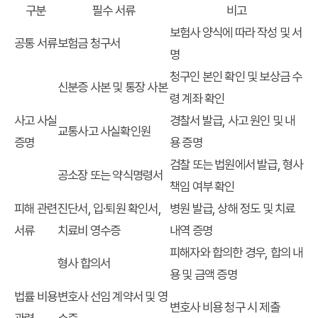
구분
필수 서류
비고
보험사 양식에 따라 작성 및 서
공통 서류
보험금 청구서
명
청구인 본인 확인 및 보상금 수
신분증 사본 및 통장 사본
령 계좌 확인
사고 사실
경찰서 발급, 사고 원인 및 내
교통사고 사실확인원
증명
용 증명
검찰 또는 법원에서 발급, 형사
공소장 또는 약식명령서
책임 여부 확인
피해 관련
진단서, 입·퇴원 확인서,
병원 발급, 상해 정도 및 치료
서류
치료비 영수증
내역 증명
피해자와 합의한 경우, 합의 내
형사 합의서
용 및 금액 증명
법률 비용
변호사 선임 계약서 및 영
변호사 비용 청구 시 제출