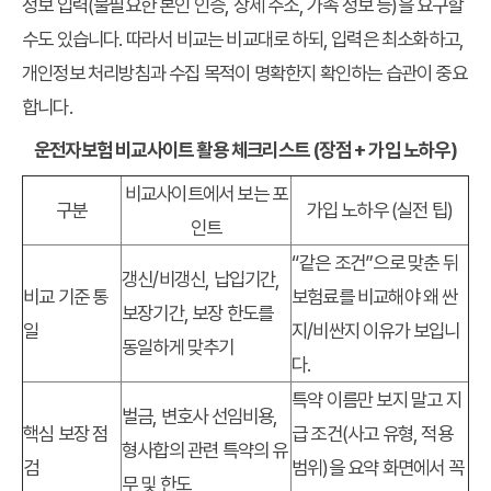
정보 입력(불필요한 본인 인증, 상세 주소, 가족 정보 등)을 요구할
수도 있습니다. 따라서 비교는 비교대로 하되, 입력은 최소화하고,
개인정보 처리방침과 수집 목적이 명확한지 확인하는 습관이 중요
합니다.
운전자보험 비교사이트 활용 체크리스트 (장점 + 가입 노하우)
비교사이트에서 보는 포
구분
가입 노하우 (실전 팁)
인트
“같은 조건”으로 맞춘 뒤
갱신/비갱신, 납입기간,
비교 기준 통
보험료를 비교해야 왜 싼
보장기간, 보장 한도를
일
지/비싼지 이유가 보입니
동일하게 맞추기
다.
특약 이름만 보지 말고 지
벌금, 변호사 선임비용,
핵심 보장 점
급 조건(사고 유형, 적용
형사합의 관련 특약의 유
검
범위)을 요약 화면에서 꼭
무 및 한도