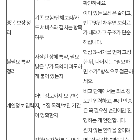
확인하세요.
이미 있는 보장은 줄이고,
기존 보험/단체보험/카
중복 보장 정
빈 구멍만 채우면 보험료
드 서비스와 겹치는 항목
리
가 내려가고 구조가 단순
여부
해집니다.
핵심 3~4개를 먼저 고정
자잘한 상해 특약, 필요
불필요 특약
한 뒤, 나머지는 “필요하
낮은 부가 특약이 과도하
정리
면 추가” 방식으로 접근하
게 붙어 있는지
세요.
비교 단계에서는 최소 정
어떤 정보까지 요구하는
보만 입력하고, 본인 인증
개인정보 입력
지, 수집 목적/보관 기간
은 꼭 필요한 순간에만 진
이 명확한지
행하는 게 안전합니다.
원치 않는 연락을 줄이려
전화/문자/카톡 등 연락
면 “상담 신청”과 “단순