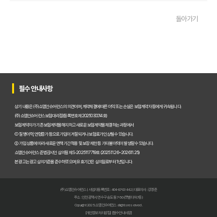
운전자보험 비교사이트 활용 팁! 보험료 절약하는 비법 공개
돌아가기
운전자보험 가입, 비교사이트로 후회 없이 결정한 실제 경험
운전자보험 가입, 이 비교사이트 안 쓰면 손해? 놓치지 말아야 할 정보
운전자보험 비교사이트, 어떤 점을 확인해야 가장 유리할까?
운전자보험 비교사이트 100% 활용법: 보험료 절약 노하우 대공개
필수 안내사항
운전자보험 비교사이트 내돈내산 후기, 가입 전 반드시 알아야 할 3가지
상기 내용은 (주)쇼엠인슈어런스의 의견이며, 계약체결에 따른 이익 또는 손실은 보험계약자 등에게 귀속됩니다.
(주)쇼엠인슈어런스 보험대리점(등록번호 제2025030014호)
운전자보험 비교, 이제 고민 끝! 주요 사이트별 보장과 보험료 비교 분석
보험계약자가 기존 보험계약을 해지하고 새로운 보험계약을 체결하는 과정에서
① 질병이력, 연령증가 등으로 가입이 거절되거나 보험료가 인상될 수 있습니다.
운전자보험비교사이트, 현명하게 선택하는 5가지 핵심 기준은?
② 가입 상품에 따라 새로운 면책기간 적용 및 보장 제한 등 기타 불이익이 발생할 수 있습니다.
쇼엠인슈어런스 준법감시인 심의필 제S-2025117719호 (2025.11.26~2026.11.25)
실제 가입자가 경험한 운전자보험비교사이트 이용 후기 및 추천
본 광고는 광고심의기준을 준수하였으며, 유효기간은 심의일로부터 1년입니다.
인기 운전자보험비교사이트 BEST 3, 장단점 전격 비교 분석!
(주)쇼엠인슈어런스 | 사업자등록번호 : 404-87-03442 | 대표이사 : 강경준
초보도 쉬운 운전자보험비교사이트 완전 정복 가이드: 이것만 알면 끝!
주소 : 인천광역시 연수구 송도동 7-50 (갯벌타워 7층)
Copyright 2025. 쇼엠인슈어런스 all rights reserved.
[개인정보처리방침]
[필수안내사항]