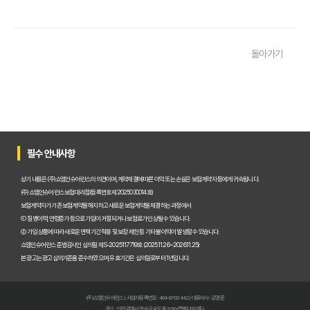
운전자보험 비교사이트, 나에게 맞는 곳 찾는 3가지 질문
운전자보험 비교사이트 활용 팁! 보험료 절약하는 비법 공개
돌아가기
운전자보험 가입, 비교사이트로 후회 없이 결정한 실제 경험
운전자보험 가입, 이 비교사이트 안 쓰면 손해? 놓치지 말아야 할 정보
운전자보험 비교사이트, 어떤 점을 확인해야 가장 유리할까?
운전자보험 비교사이트 100% 활용법: 보험료 절약 노하우 대공개
필수 안내사항
운전자보험 비교사이트 내돈내산 후기, 가입 전 반드시 알아야 할 3가지
상기 내용은 (주)쇼엠인슈어런스의 의견이며, 계약체결에 따른 이익 또는 손실은 보험계약자 등에게 귀속됩니다.
(주)쇼엠인슈어런스 보험대리점(등록번호 제2025030014호)
운전자보험 비교, 이제 고민 끝! 주요 사이트별 보장과 보험료 비교 분석
보험계약자가 기존 보험계약을 해지하고 새로운 보험계약을 체결하는 과정에서
① 질병이력, 연령증가 등으로 가입이 거절되거나 보험료가 인상될 수 있습니다.
운전자보험비교사이트, 현명하게 선택하는 5가지 핵심 기준은?
② 가입 상품에 따라 새로운 면책기간 적용 및 보장 제한 등 기타 불이익이 발생할 수 있습니다.
쇼엠인슈어런스 준법감시인 심의필 제S-2025117719호 (2025.11.26~2026.11.25)
실제 가입자가 경험한 운전자보험비교사이트 이용 후기 및 추천
본 광고는 광고심의기준을 준수하였으며, 유효기간은 심의일로부터 1년입니다.
인기 운전자보험비교사이트 BEST 3, 장단점 전격 비교 분석!
(주)쇼엠인슈어런스 | 사업자등록번호 : 404-87-03442 | 대표이사 : 강경준
주소 : 인천광역시 연수구 송도동 7-50 (갯벌타워 7층)