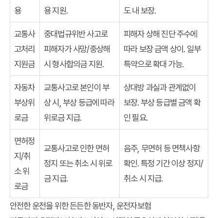
용
용 지원.
도 내 보장.
교통사
중대법규위반 사고로
피해자 상해 진단 주수에
고처리
피해자가 사망/중상해
따라 보장 금액 상이. 일부
지원금
시 형사합의금 지원.
특약으로 확대 가능.
자동차
교통사고로 본인이 부
상대방 과실과 관계없이
부상위
상 시, 부상 등급에 따라
보장. 부상 등급별 금액 확
로금
위로금 지급.
인 필요.
면허정
교통사고로 인한 면허
음주, 무면허 등 면책사항
지/취
정지 또는 취소 시 위로
확인. 특정 기간 이상 정지/
소 위
금 지급.
취소 시 지급.
로금
안전한 운전을 위한 든든한 동반자, 운전자보험