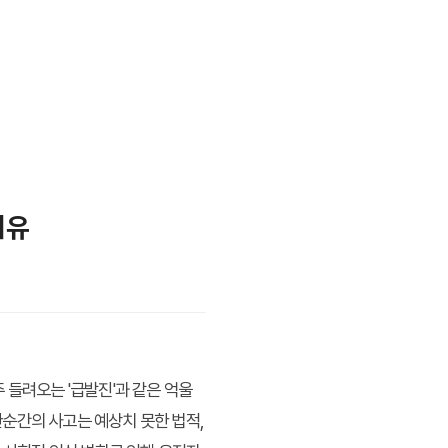
이유
 들려오는 '급발진'과 같은 억울
순간의 사고는 예상치 못한 법적,