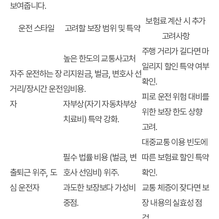
보여줍니다.
보험료 계산 시 추가
운전 스타일
고려할 보장 범위 및 특약
고려사항
주행 거리가 길다면 마
높은 한도의 교통사고처
일리지 할인 특약 여부
자주 운전하는 장
리지원금, 벌금, 변호사 선
확인.
거리/장시간 운전
임비용.
피로 운전 위험 대비를
자
자부상(자기 자동차부상
위한 보장 한도 상향
치료비) 특약 강화.
고려.
대중교통 이용 빈도에
필수 법률 비용 (벌금, 변
따른 보험료 할인 특약
출퇴근 위주, 도
호사 선임비) 위주.
확인.
심 운전자
과도한 보장보다 가성비
교통 체증이 잦다면 보
중점.
장 내용의 실효성 점
검.