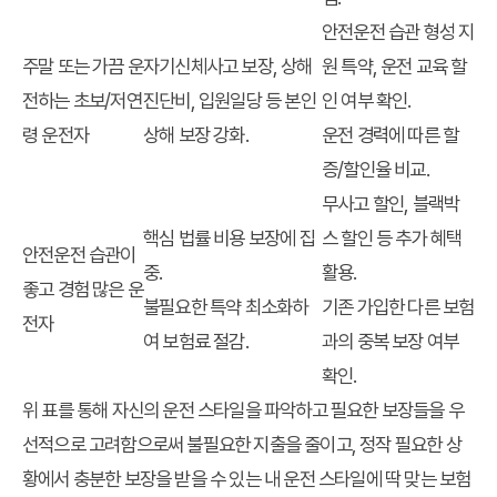
안전운전 습관 형성 지
주말 또는 가끔 운
자기신체사고 보장, 상해
원 특약, 운전 교육 할
전하는 초보/저연
진단비, 입원일당 등 본인
인 여부 확인.
령 운전자
상해 보장 강화.
운전 경력에 따른 할
증/할인율 비교.
무사고 할인, 블랙박
핵심 법률 비용 보장에 집
스 할인 등 추가 혜택
안전운전 습관이
중.
활용.
좋고 경험 많은 운
불필요한 특약 최소화하
기존 가입한 다른 보험
전자
여 보험료 절감.
과의 중복 보장 여부
확인.
위 표를 통해 자신의 운전 스타일을 파악하고 필요한 보장들을 우
선적으로 고려함으로써 불필요한 지출을 줄이고, 정작 필요한 상
황에서 충분한 보장을 받을 수 있는 내 운전 스타일에 딱 맞는 보험